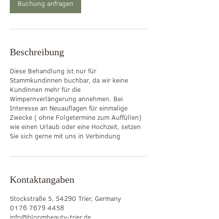
Buchung anfragen
i
n
.
Beschreibung
Diese Behandlung ist nur für
Stammkundinnen buchbar, da wir keine
Kundinnen mehr für die
Wimpernverlängerung annehmen. Bei
Interesse an Neuauflagen für einmalige
Zwecke ( ohne Folgetermine zum Auffüllen)
wie einen Urlaub oder eine Hochzeit, setzen
Sie sich gerne mit uns in Verbindung
Kontaktangaben
Stockstraße 5, 54290 Trier, Germany
0176 7679 4458
info@bloombeauty-trier.de