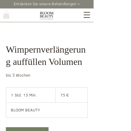
Entdecken Sie unsere Behandlungen >
Wimpernverlängerun
g auffüllen Volumen
bis 3 Wochen
75
Euro
1 Std. 15 Min.
1
75 €
S
t
BLOOM BEAUTY
d
1
5
M