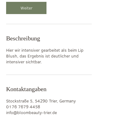
0
Weiter
M
i
n
.
Beschreibung
Hier wir intensiver gearbeitet als beim Lip
Blush, das Ergebnis ist deutlicher und
intensiver sichtbar.
Kontaktangaben
Stockstraße 5, 54290 Trier, Germany
0176 7679 4458
info@bloombeauty-trier.de