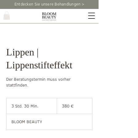
Entdecken Sie unsere Behandlungen >
Lippen |
Lippenstifteffekt
Der Beratungstermin muss vorher
stattfinden.
380
Euro
3 Std. 30 Min.
3
380 €
S
t
BLOOM BEAUTY
d
.
3